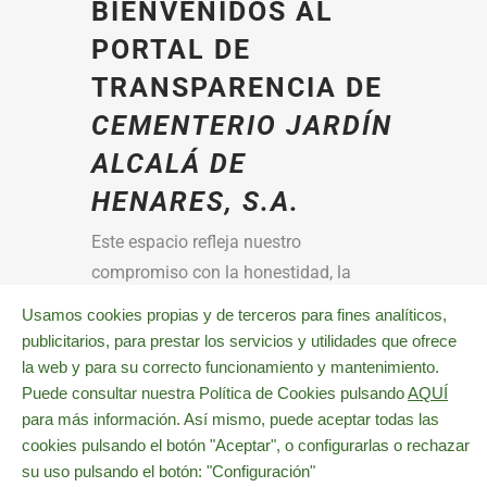
BIENVENIDOS AL
PORTAL DE
TRANSPARENCIA DE
CEMENTERIO JARDÍN
ALCALÁ DE
HENARES, S.A.
Este espacio refleja nuestro
compromiso con la honestidad, la
responsabilidad y la buena gestión en
Usamos cookies propias y de terceros para fines analíticos,
la prestación de un servicio esencial
publicitarios, para prestar los servicios y utilidades que ofrece
para la ciudadanía. Como empresa
la web y para su correcto funcionamiento y mantenimiento.
mixta, integrada por capital público y
Puede consultar nuestra Política de Cookies pulsando
AQUÍ
para más información. Así mismo, puede aceptar todas las
privado, velamos por garantizar los
cookies pulsando el botón "Aceptar", o configurarlas o rechazar
más altos estándares de legalidad,
su uso pulsando el botón: "Configuración"
ética y servicio público.