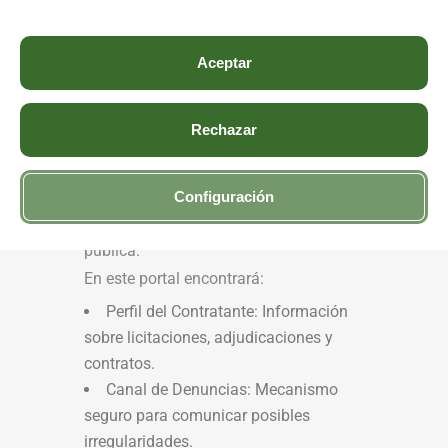
A través de este portal, cualquier
persona puede acceder de forma
Aceptar
sencilla y clara a la información
relevante sobre nuestra actividad y
Rechazar
funcionamiento. Nuestro objetivo es
promover la confianza, facilitar la
rendición de cuentas y asegurar el
Configuración
derecho de acceso a la información
pública.
En este portal encontrará:
Perfil del Contratante: Información
sobre licitaciones, adjudicaciones y
contratos.
Canal de Denuncias: Mecanismo
seguro para comunicar posibles
irregularidades.