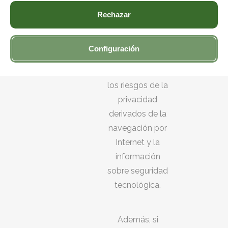
etc.).
Datos (AEPD)
Rechazar
sobre
recomendaciones
Configuración
a los Usuarios
para minimizar
los riesgos de la
privacidad
derivados de la
navegación por
Internet y la
información
sobre seguridad
tecnológica.
Además, si