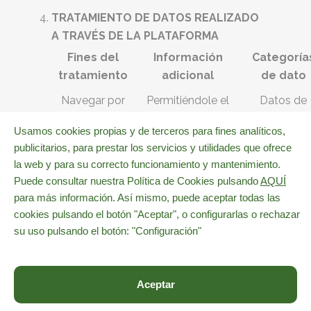
TRATAMIENTO DE DATOS REALIZADO
A TRAVÉS DE LA PLATAFORMA
Fines del
Información
Categoría
tratamiento
adicional
de dato
Navegar por
Permitiéndole el
Datos de
la web
acceso a la
navegació
Usamos cookies propias y de terceros para fines analíticos,
información y a
web (dato
publicitarios, para prestar los servicios y utilidades que ofrece
los contenidos
de su
la web y para su correcto funcionamiento y mantenimiento.
dispuestos en la
navegació
Puede consultar nuestra Política de Cookies pulsando
AQUÍ
misma.
web con
para más información. Así mismo, puede aceptar todas las
apoyo en
Le sugerimos
cookies pulsando el botón "Aceptar", o configurarlas o rechazar
cookies,
su uso pulsando el botón: "Configuración"
consultar los
páginas we
documentos de
que visite,
la Agencia
tiempo de
Aceptar
Española de
conexión,
Protección de