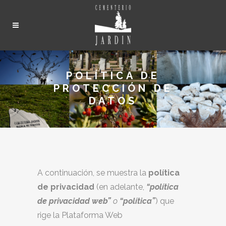
POLÍTICA DE
PROTECCIÓN DE
DATOS
A continuación, se muestra la
política
de privacidad
(en adelante,
“política
de privacidad web”
o
“política”
) que
rige la Plataforma Web